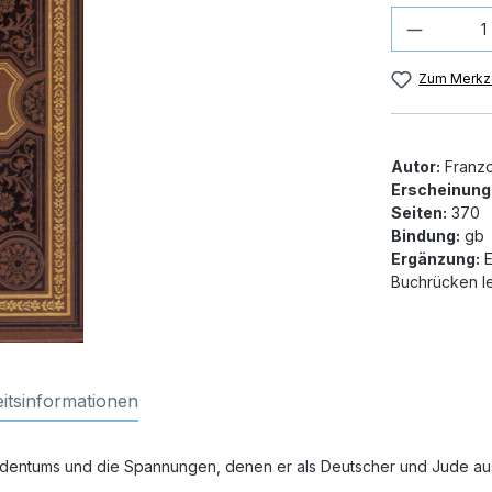
Produkt
Zum Merkze
Autor:
Franzos
Erscheinung
Seiten:
370
Bindung:
gb
Ergänzung:
E
Buchrücken le
itsinformationen
Judentums und die Spannungen, denen er als Deutscher und Jude au