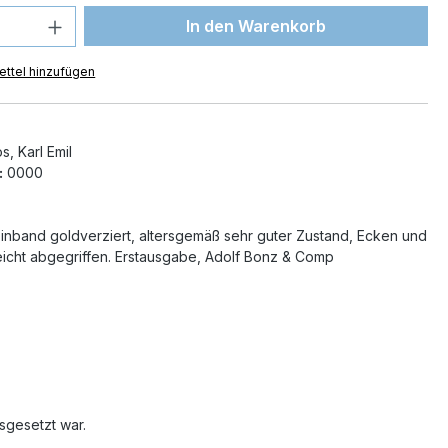
 Anzahl: Gib den gewünschten Wert ein 
In den Warenkorb
ttel hinzufügen
, Karl Emil
:
0000
inband goldverziert, altersgemäß sehr guter Zustand, Ecken und
icht abgegriffen. Erstausgabe, Adolf Bonz & Comp
sgesetzt war.