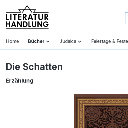
springen
Zur Hauptnavigation springen
Home
Bücher
Judaica
Feiertage & Feste
Die Schatten
Erzählung
Bildergalerie überspringen