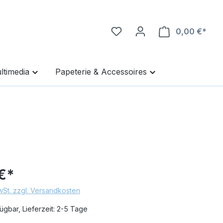
0,00 €*
Ware
ltimedia
Papeterie & Accessoires
€*
MwSt. zzgl. Versandkosten
ügbar, Lieferzeit: 2-5 Tage