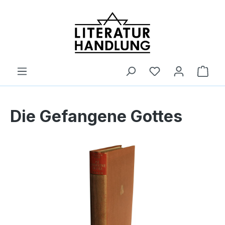
alt springen
Ware
Die Gefangene Gottes
Bildergalerie überspringen