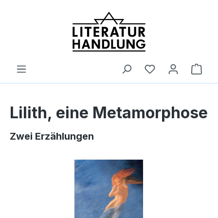
alt springen
Ware
Lilith, eine Metamorphose
Zwei Erzählungen
Bildergalerie überspringen