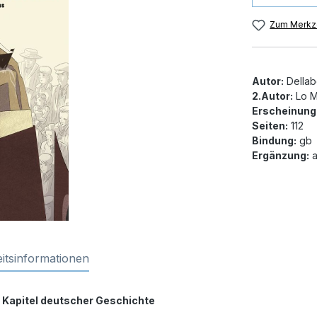
Zum Merkze
Autor:
Dellabe
2.Autor:
Lo M
Erscheinung
Seiten:
112
Bindung:
gb
Ergänzung:
a
itsinformationen
s Kapitel deutscher Geschichte