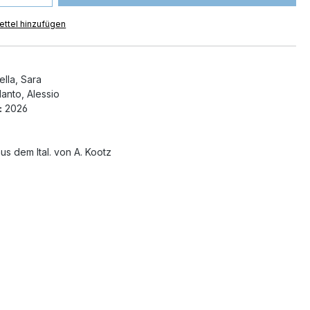
ttel hinzufügen
lla, Sara
anto, Alessio
:
2026
us dem Ital. von A. Kootz