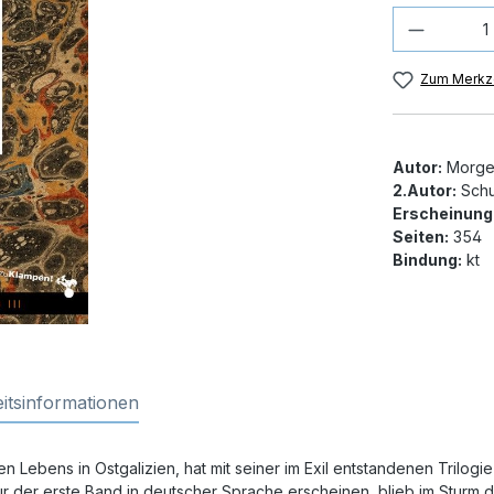
Produkt
Zum Merkze
Autor:
Morgen
2.Autor:
Schul
Erscheinung
Seiten:
354
Bindung:
kt
itsinformationen
 Lebens in Ostgalizien, hat mit seiner im Exil entstandenen Trilog
 der erste Band in deutscher Sprache erscheinen, blieb im Sturm de