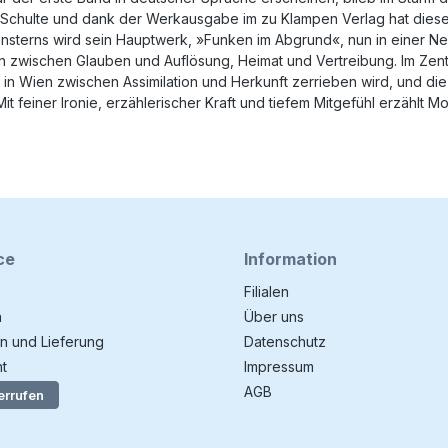
hulte und dank der Werkausgabe im zu Klampen Verlag hat dieser g
nsterns wird sein Hauptwerk, »Funken im Abgrund«, nun in einer N
n zwischen Glauben und Auflösung, Heimat und Vertreibung. Im Zent
er in Wien zwischen Assimilation und Herkunft zerrieben wird, und
t feiner Ironie, erzählerischer Kraft und tiefem Mitgefühl erzähl
ce
Information
Filialen
n
Über uns
n und Lieferung
Datenschutz
t
Impressum
AGB
errufen