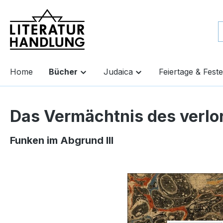
springen
Zur Hauptnavigation springen
Home
Bücher
Judaica
Feiertage & Feste
Das Vermächtnis des verl
Funken im Abgrund III
Bildergalerie überspringen