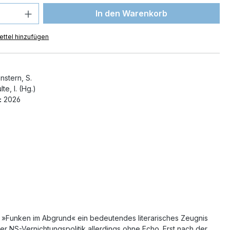
 Anzahl: Gib den gewünschten Wert ein 
In den Warenkorb
ttel hinzufügen
stern, S.
te, I. (Hg.)
:
2026
ie »Funken im Abgrund« ein bedeutendes literarisches Zeugnis
r NS-Vernichtungspolitik allerdings ohne Echo. Erst nach der