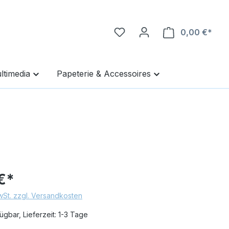
0,00 €*
Ware
ltimedia
Papeterie & Accessoires
€*
MwSt. zzgl. Versandkosten
ügbar, Lieferzeit: 1-3 Tage