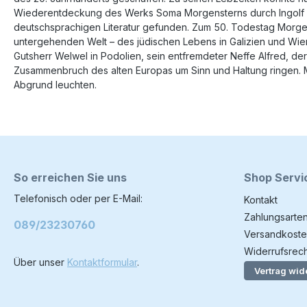
Wiederentdeckung des Werks Soma Morgensterns durch Ingolf Sc
deutschsprachigen Literatur gefunden. Zum 50. Todestag Morge
untergehenden Welt – des jüdischen Lebens in Galizien und Wie
Gutsherr Welwel in Podolien, sein entfremdeter Neffe Alfred, d
Zusammenbruch des alten Europas um Sinn und Haltung ringen. Mi
Abgrund leuchten.
So erreichen Sie uns
Shop Servi
Telefonisch oder per E-Mail:
Kontakt
Zahlungsarte
089/23230760
Versandkoste
Widerrufsrech
Über unser
Kontaktformular
.
Vertrag wid