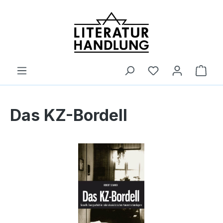
alt springen
Ware
Das KZ-Bordell
Bildergalerie überspringen