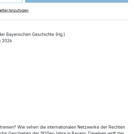
ttel hinzufügen
er Bayerischen Geschichte (Hg.)
:
2026
extremen? Wie sehen die internationalen Netzwerke der Rechten
sche Geschehen der 1920er-Jahre in Bayern. Daneben wirft das