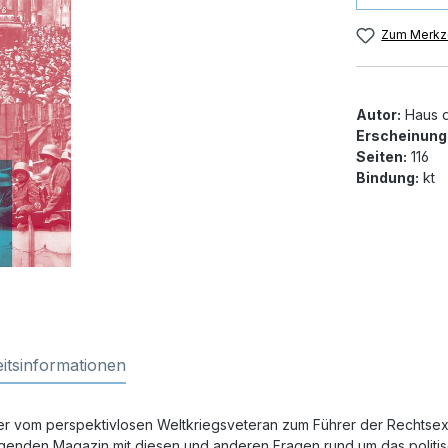
Zum Merkze
Autor:
Haus d
Erscheinung
Seiten:
116
Bindung:
kt
itsinformationen
itler vom perspektivlosen Weltkriegsveteran zum Führer der Rechts
egenden Magazin mit diesen und anderen Fragen rund um das politi