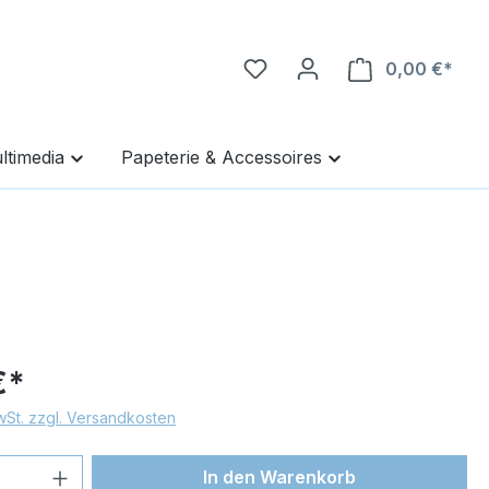
0,00 €*
Ware
ltimedia
Papeterie & Accessoires
€*
MwSt. zzgl. Versandkosten
 Anzahl: Gib den gewünschten Wert ein 
In den Warenkorb