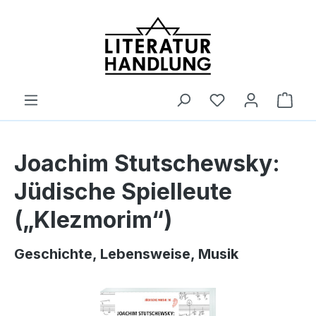
alt springen
Ware
Joachim Stutschewsky:
Jüdische Spielleute
(„Klezmorim“)
Geschichte, Lebensweise, Musik
Bildergalerie überspringen