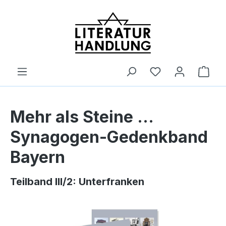
alt springen
Ware
Mehr als Steine ...
Synagogen-Gedenkband
Bayern
Teilband III/2: Unterfranken
Bildergalerie überspringen