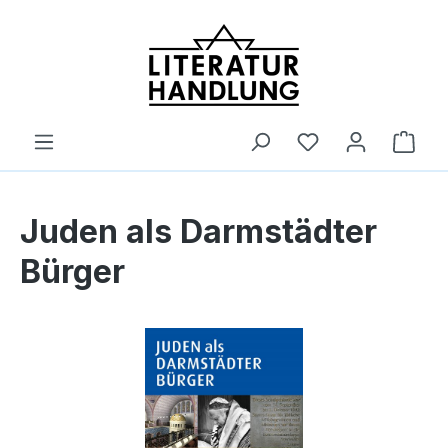
alt springen
Ware
Juden als Darmstädter
Bürger
Bildergalerie überspringen