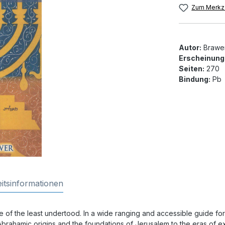
Zum Merkze
Autor:
Brawer,
Erscheinung
Seiten:
270
Bindung:
Pb
itsinformationen
ne of the least undertood. In a wide ranging and accessible guide for
Abrahamic origins and the foundations of Jerusalem to the eras of exi