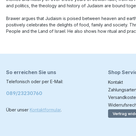
and politics, the theology and history of Judaism are bound toge
Brawer argues that Judaism is poised between heaven and earth. O
positively celebrates the delights of food, family and society. 
People and the Land of Israel. He also shows how ritual and pract
So erreichen Sie uns
Shop Servi
Telefonisch oder per E-Mail:
Kontakt
Zahlungsarte
089/23230760
Versandkoste
Widerrufsrech
Über unser
Kontaktformular
.
Vertrag wid