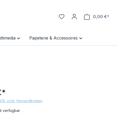
0,00 €*
Ware
ltimedia
Papeterie & Accessoires
€*
MwSt. zzgl. Versandkosten
ht verfügbar