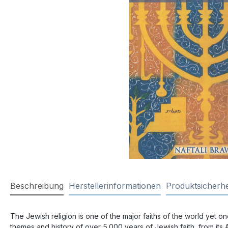
Beschreibung
Herstellerinformationen
Produktsicherhe
The Jewish religion is one of the major faiths of the world yet o
themes and history of over 5.000 years of Jewish faith, from its 