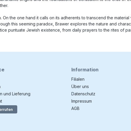
ther.
n the one hand it calls on its adherents to transcend the material 
Through this seeming paradox, Brawer explores the nature and charact
ice puntuate Jewish existence, from daily prayers to the rites of pas
ce
Information
Filialen
n
Über uns
n und Lieferung
Datenschutz
t
Impressum
AGB
errufen