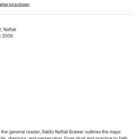
ttel hinzufügen
 Naftali
:
2008
 the general reader, Rabbi Naftali Brawer outlines the major
le, diaspora, and persecution. From ritual and practice to faith