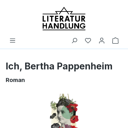
alt springen
Ware
Ich, Bertha Pappenheim
Roman
Bildergalerie überspringen