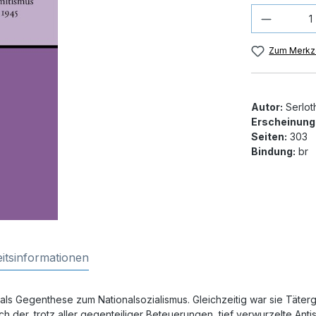
Produkt
Zum Merkze
Autor:
Serlot
Erscheinung
Seiten:
303
Bindung:
br
itsinformationen
s als Gegenthese zum Nationalsozialismus. Gleichzeitig war sie Täter
h der, trotz aller gegenteiliger Beteuerungen, tief verwurzelte An