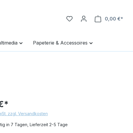
0,00 €*
Ware
ltimedia
Papeterie & Accessoires
€*
MwSt. zzgl. Versandkosten
ig in 7 Tagen, Lieferzeit 2-5 Tage