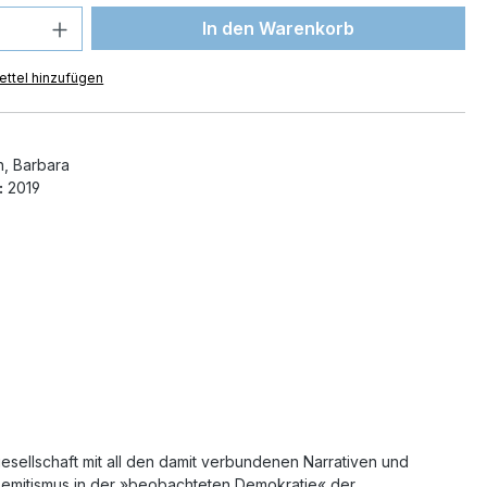
 Anzahl: Gib den gewünschten Wert ein 
In den Warenkorb
ttel hinzufügen
h, Barbara
:
2019
gesellschaft mit all den damit verbundenen Narrativen und
tisemitismus in der »beobachteten Demokratie« der