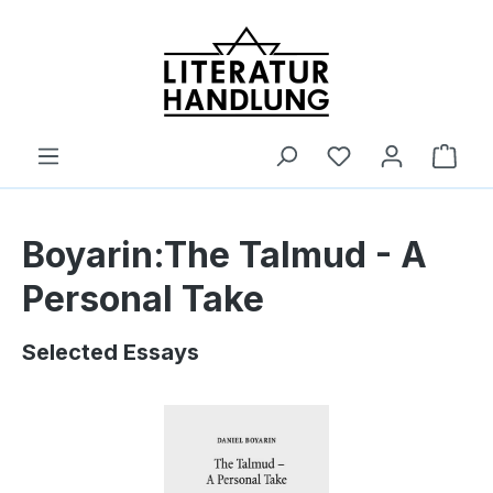
alt springen
Ware
Boyarin:The Talmud - A
Personal Take
Selected Essays
Bildergalerie überspringen