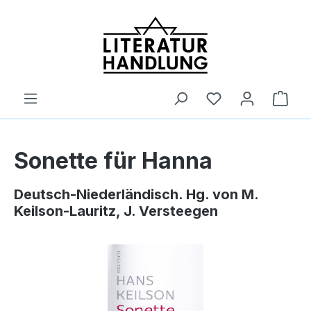
alt springen
Ware
Sonette für Hanna
Deutsch-Niederländisch. Hg. von M.
Keilson-Lauritz, J. Versteegen
Bildergalerie überspringen