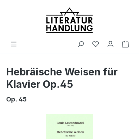
alt springen
Ware
Hebräische Weisen für
Klavier Op.45
Op. 45
Bildergalerie überspringen