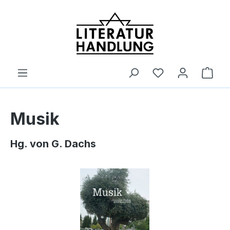
alt springen
Ware
Musik
Hg. von G. Dachs
Bildergalerie überspringen